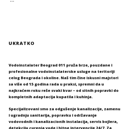
UKRATKO
Vodoinstalater Beograd 011 pruža brze, pouzdane i
profesionalne vodoinstalaterske usluge na teritoriji
celog Beograda i okoline. Naš tim čine iskusni majstori
sa više od 15 godina rada u praksi, spremni da u
najkraćem roku reše svaki kvar – od sitnih popravki do
kompletnih adaptacija kupatila i kuhinja.
Specijalizovani smo za odgušenje kanalizacije, zamenu
i ugradnju sanitarija, popravku i održavanje
vodovodnih i kanalizacionih instalacija, servis bojlera,
detekciju curenja vode i hitne intervencije 24/7. Za