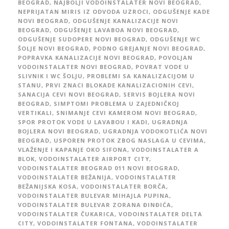
BEOGRAD
,
NAJBOLJI VODOINSTALATER NOVI BEOGRAD
,
NEPRIJATAN MIRIS IZ ODVODA UZROCI
,
ODGUŠENJE KADE
NOVI BEOGRAD
,
ODGUŠENJE KANALIZACIJE NOVI
BEOGRAD
,
ODGUŠENJE LAVABOA NOVI BEOGRAD
,
ODGUŠENJE SUDOPERE NOVI BEOGRAD
,
ODGUŠENJE WC
ŠOLJE NOVI BEOGRAD
,
PODNO GREJANJE NOVI BEOGRAD
,
POPRAVKA KANALIZACIJE NOVI BEOGRAD
,
POVOLJAN
VODOINSTALATER NOVI BEOGRAD
,
POVRAT VODE U
SLIVNIK I WC ŠOLJU
,
PROBLEMI SA KANALIZACIJOM U
STANU
,
PRVI ZNACI BLOKADE KANALIZACIONIH CEVI
,
SANACIJA CEVI NOVI BEOGRAD
,
SERVIS BOJLERA NOVI
BEOGRAD
,
SIMPTOMI PROBLEMA U ZAJEDNIČKOJ
VERTIKALI
,
SNIMANJE CEVI KAMEROM NOVI BEOGRAD
,
SPOR PROTOK VODE U LAVABOU I KADI
,
UGRADNJA
BOJLERA NOVI BEOGRAD
,
UGRADNJA VODOKOTLIĆA NOVI
BEOGRAD
,
USPOREN PROTOK ZBOG NASLAGA U CEVIMA
,
VLAŽENJE I KAPANJE OKO SIFONA
,
VODOINSTALATER A
BLOK
,
VODOINSTALATER AIRPORT CITY
,
VODOINSTALATER BEOGRAD 011 NOVI BEOGRAD
,
VODOINSTALATER BEŽANIJA
,
VODOINSTALATER
BEŽANIJSKA KOSA
,
VODOINSTALATER BORČA
,
VODOINSTALATER BULEVAR MIHAJLA PUPINA
,
VODOINSTALATER BULEVAR ZORANA ĐINĐIĆA
,
VODOINSTALATER ČUKARICA
,
VODOINSTALATER DELTA
CITY
,
VODOINSTALATER FONTANA
,
VODOINSTALATER