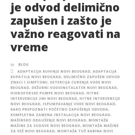
je odvod delimično
zapušen i zašto je
važno reagovati na
vreme
BLOG
ADAPTACIJA KUHINJE NOVI BEOGRAD
,
ADAPTACIJA
KUPATILA NOVI BEOGRAD
,
DELIMIČNO ZAPUŠEN ODVOD
ZNACI I SIMPTOMI
,
DETEKCIJA CURENJA VODE NOVI
BEOGRAD
,
DEŽURNI VODOINSTALATER NOVI BEOGRAD
,
HIDROFORSKE PUMPE NOVI BEOGRAD
,
HITNE
INTERVENCIJE 24H NOVI BEOGRAD
,
HITNE INTERVENCIJE
NOVI BEOGRAD
,
ISPUMPAVANJE VODE NOVI BEOGRAD
,
KAKO PREPOZNATI POČETNO ZAPUŠENJE ODVODA
,
KOMPLETNA ZAMENA INSTALACIJA NOVI BEOGRAD
,
MAŠINSKO ODGUŠENJE NOVI BEOGRAD
,
MONTAŽA
MAŠINE ZA SUDOVE NOVI BEOGRAD
,
MONTAŽA MAŠINE
ZA VEŠ NOVI BEOGRAD
,
MONTAŽA TUŠ KABINA NOVI