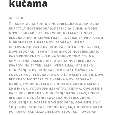
kućama
BLOG
ADAPTACIJA KUHINJE NOVI BEOGRAD
,
ADAPTACIJA
KUPATILA NOVI BEOGRAD
,
DETEKCIJA CURENJA VODE
NOVI BEOGRAD
,
DEŽURNI VODOINSTALATER NOVI
BEOGRAD
,
DOTRJALI VENTILI I PROBLEMI SA PROTOKOM
,
HIDROFORSKE PUMPE NOVI BEOGRAD
,
HITNE
INTERVENCIJE 24H NOVI BEOGRAD
,
HITNE INTERVENCIJE
NOVI BEOGRAD
,
ISPUMPAVANJE VODE NOVI BEOGRAD
,
KAKO PREPOZNATI KVAR NA VODOVODNIM CEVIMA
,
KOMPLETNA ZAMENA INSTALACIJA NOVI BEOGRAD
,
KVAROVI NA BATERIJAMA I VENTILIMA
,
MAŠINSKO
ODGUŠENJE NOVI BEOGRAD
,
MONTAŽA MAŠINE ZA
SUDOVE NOVI BEOGRAD
,
MONTAŽA MAŠINE ZA VEŠ NOVI
BEOGRAD
,
MONTAŽA TUŠ KABINA NOVI BEOGRAD
,
NAJBOLJI VODOINSTALATER NOVI BEOGRAD
,
NASLAGE
KAMENCA U VODOVODNIM INSTALACIJAMA
,
ODGUŠENJE
KADE NOVI BEOGRAD
,
ODGUŠENJE KANALIZACIJE NOVI
BEOGRAD
,
ODGUŠENJE LAVABOA NOVI BEOGRAD
,
ODGUŠENJE SUDOPERE NOVI BEOGRAD
,
ODGUŠENJE WC
ŠOLJE NOVI BEOGRAD
,
PODNO GREJANJE NOVI BEOGRAD
,
POPRAVKA KANALIZACIJE NOVI BEOGRAD
,
POVOLJAN