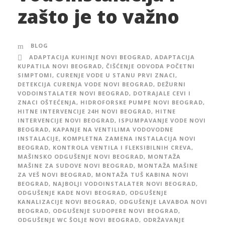
zašto je to važno
BLOG
ADAPTACIJA KUHINJE NOVI BEOGRAD
,
ADAPTACIJA
KUPATILA NOVI BEOGRAD
,
ČIŠĆENJE ODVODA POČETNI
SIMPTOMI
,
CURENJE VODE U STANU PRVI ZNACI
,
DETEKCIJA CURENJA VODE NOVI BEOGRAD
,
DEŽURNI
VODOINSTALATER NOVI BEOGRAD
,
DOTRAJALE CEVI I
ZNACI OŠTEĆENJA
,
HIDROFORSKE PUMPE NOVI BEOGRAD
,
HITNE INTERVENCIJE 24H NOVI BEOGRAD
,
HITNE
INTERVENCIJE NOVI BEOGRAD
,
ISPUMPAVANJE VODE NOVI
BEOGRAD
,
KAPANJE NA VENTILIMA VODOVODNE
INSTALACIJE
,
KOMPLETNA ZAMENA INSTALACIJA NOVI
BEOGRAD
,
KONTROLA VENTILA I FLEKSIBILNIH CREVA
,
MAŠINSKO ODGUŠENJE NOVI BEOGRAD
,
MONTAŽA
MAŠINE ZA SUDOVE NOVI BEOGRAD
,
MONTAŽA MAŠINE
ZA VEŠ NOVI BEOGRAD
,
MONTAŽA TUŠ KABINA NOVI
BEOGRAD
,
NAJBOLJI VODOINSTALATER NOVI BEOGRAD
,
ODGUŠENJE KADE NOVI BEOGRAD
,
ODGUŠENJE
KANALIZACIJE NOVI BEOGRAD
,
ODGUŠENJE LAVABOA NOVI
BEOGRAD
,
ODGUŠENJE SUDOPERE NOVI BEOGRAD
,
ODGUŠENJE WC ŠOLJE NOVI BEOGRAD
,
ODRŽAVANJE