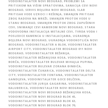
VODOINSTALATER NOVI BEOGRAD
,
PROBLEMI SA
PRITISKOM NA VIŠIM SPRATOVIMA
,
SANACIJA CEVI NOVI
BEOGRAD
,
SERVIS BOJLERA NOVI BEOGRAD
,
SLAB
PRITISAK VODE UZROCI I REŠENJA
,
SMANJEN PRITISAK
ZBOG RADOVA NA MREŽI
,
SMANJEN PROTOK VODE U
STANU BEOGRAD
,
SMANJEN PROTOK ZBOG ZAPUŠENIH
CEVI
,
SNIMANJE CEVI KAMEROM NOVI BEOGRAD
,
STARA
VODOVODNA INSTALACIJA METALNE CEVI
,
TVRDA VODA I
POSLEDICE KAMENCA U INSTALACIJAMA
,
UGRADNJA
BOJLERA NOVI BEOGRAD
,
UGRADNJA VODOKOTLIĆA NOVI
BEOGRAD
,
VODOINSTALATER A BLOK
,
VODOINSTALATER
AIRPORT CITY
,
VODOINSTALATER BEOGRAD 011 NOVI
BEOGRAD
,
VODOINSTALATER BEŽANIJA
,
VODOINSTALATER BEŽANIJSKA KOSA
,
VODOINSTALATER
BORČA
,
VODOINSTALATER BULEVAR MIHAJLA PUPINA
,
VODOINSTALATER BULEVAR ZORANA ĐINĐIĆA
,
VODOINSTALATER ČUKARICA
,
VODOINSTALATER DELTA
CITY
,
VODOINSTALATER FONTANA
,
VODOINSTALATER
GANDIJEVA
,
VODOINSTALATER GOCE DELČEVA
,
VODOINSTALATER JURIJA GAGARINA
,
VODOINSTALATER
KALUĐERICA
,
VODOINSTALATER NOVI BEOGRAD
,
VODOINSTALATER NOVI BEOGRAD BEŽANIJSKA KOSA
,
VODOINSTALATER NOVI BEOGRAD BLOK 45
,
VODOINSTALATER NOVI BEOGRAD BLOK 63
,
VODOINSTALATER NOVI BEOGRAD BLOK 70
,