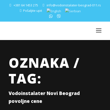
+381 64 1453 275
info@vodoinstalater-beograd-011.rs
Pošaljite upit
OZNAKA /
TAG:
Vodoinstalater Novi Beograd
povoljne cene