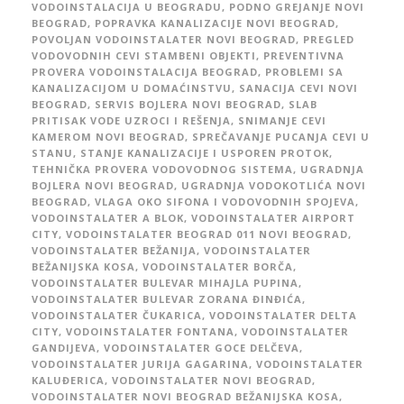
VODOINSTALACIJA U BEOGRADU
,
PODNO GREJANJE NOVI
BEOGRAD
,
POPRAVKA KANALIZACIJE NOVI BEOGRAD
,
POVOLJAN VODOINSTALATER NOVI BEOGRAD
,
PREGLED
VODOVODNIH CEVI STAMBENI OBJEKTI
,
PREVENTIVNA
PROVERA VODOINSTALACIJA BEOGRAD
,
PROBLEMI SA
KANALIZACIJOM U DOMAĆINSTVU
,
SANACIJA CEVI NOVI
BEOGRAD
,
SERVIS BOJLERA NOVI BEOGRAD
,
SLAB
PRITISAK VODE UZROCI I REŠENJA
,
SNIMANJE CEVI
KAMEROM NOVI BEOGRAD
,
SPREČAVANJE PUCANJA CEVI U
STANU
,
STANJE KANALIZACIJE I USPOREN PROTOK
,
TEHNIČKA PROVERA VODOVODNOG SISTEMA
,
UGRADNJA
BOJLERA NOVI BEOGRAD
,
UGRADNJA VODOKOTLIĆA NOVI
BEOGRAD
,
VLAGA OKO SIFONA I VODOVODNIH SPOJEVA
,
VODOINSTALATER A BLOK
,
VODOINSTALATER AIRPORT
CITY
,
VODOINSTALATER BEOGRAD 011 NOVI BEOGRAD
,
VODOINSTALATER BEŽANIJA
,
VODOINSTALATER
BEŽANIJSKA KOSA
,
VODOINSTALATER BORČA
,
VODOINSTALATER BULEVAR MIHAJLA PUPINA
,
VODOINSTALATER BULEVAR ZORANA ĐINĐIĆA
,
VODOINSTALATER ČUKARICA
,
VODOINSTALATER DELTA
CITY
,
VODOINSTALATER FONTANA
,
VODOINSTALATER
GANDIJEVA
,
VODOINSTALATER GOCE DELČEVA
,
VODOINSTALATER JURIJA GAGARINA
,
VODOINSTALATER
KALUĐERICA
,
VODOINSTALATER NOVI BEOGRAD
,
VODOINSTALATER NOVI BEOGRAD BEŽANIJSKA KOSA
,