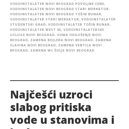
VODOINSTALATER NOVI BEOGRAD POVOLJNE CENE
,
VODOINSTALATER NOVI BEOGRAD STARI MERKATOR
,
VODOINSTALATER NOVI BEOGRAD TOŠIN BUNAR
,
VODOINSTALATER STARI MERKATOR
,
VODOINSTALATER
STUDENTSKI GRAD
,
VODOINSTALATER TOŠIN BUNAR
,
VODOINSTALATER WEST 65
,
VODOINSTALATERSKE
USLUGE NOVI BEOGRAD
,
VOMA ODGUŠENJE NOVI
BEOGRAD
,
ZAMENA BOJLERA NOVI BEOGRAD
,
ZAMENA
SLAVINA NOVI BEOGRAD
,
ZAMENA VENTILA NOVI
BEOGRAD
,
ZAMENA WC ŠOLJE NOVI BEOGRAD
Najčešći uzroci
slabog pritiska
vode u stanovima i