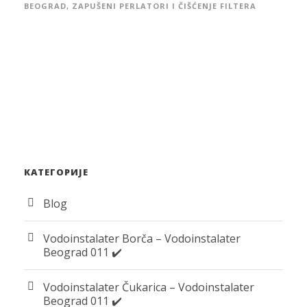
BEOGRAD
,
ZAPUŠENI PERLATORI I ČIŠĆENJE FILTERA
КАТЕГОРИЈЕ
Blog
Vodoinstalater Borča – Vodoinstalater
Beograd 011 ✔️
Vodoinstalater Čukarica – Vodoinstalater
Beograd 011 ✔️