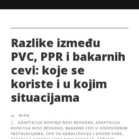
Razlike između
PVC, PPR i bakarnih
cevi: koje se
koriste i u kojim
situacijama
BLOG
ADAPTACIJA KUHINJE NOVI BEOGRAD
,
ADAPTACIJA
KUPATILA NOVI BEOGRAD
,
BAKARNE CEVI U VODOVODNIM
INSTALACIJAMA
,
CEVI ZA KANALIZACIJU I DOVOD VODE
,