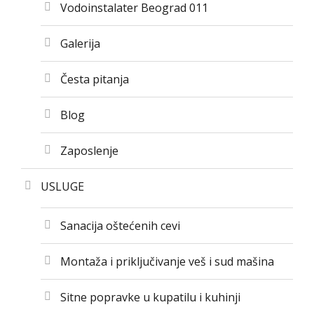
Vodoinstalater Beograd 011
Galerija
Česta pitanja
Blog
Zaposlenje
USLUGE
Sanacija oštećenih cevi
Montaža i priključivanje veš i sud mašina
Sitne popravke u kupatilu i kuhinji