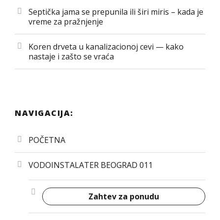
Septička jama se prepunila ili širi miris – kada je
vreme za pražnjenje
Koren drveta u kanalizacionoj cevi — kako
nastaje i zašto se vraća
NAVIGACIJA:
POČETNA
VODOINSTALATER BEOGRAD 011
Zahtev za ponudu