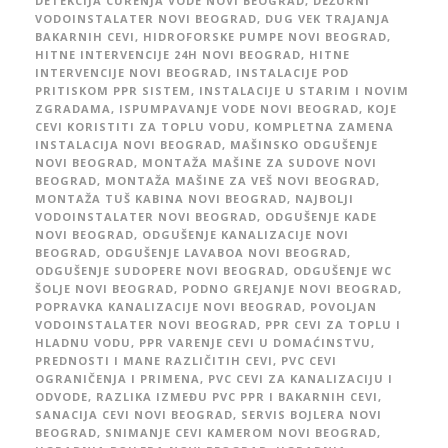
DETEKCIJA CURENJA VODE NOVI BEOGRAD
,
DEŽURNI
VODOINSTALATER NOVI BEOGRAD
,
DUG VEK TRAJANJA
BAKARNIH CEVI
,
HIDROFORSKE PUMPE NOVI BEOGRAD
,
HITNE INTERVENCIJE 24H NOVI BEOGRAD
,
HITNE
INTERVENCIJE NOVI BEOGRAD
,
INSTALACIJE POD
PRITISKOM PPR SISTEM
,
INSTALACIJE U STARIM I NOVIM
ZGRADAMA
,
ISPUMPAVANJE VODE NOVI BEOGRAD
,
KOJE
CEVI KORISTITI ZA TOPLU VODU
,
KOMPLETNA ZAMENA
INSTALACIJA NOVI BEOGRAD
,
MAŠINSKO ODGUŠENJE
NOVI BEOGRAD
,
MONTAŽA MAŠINE ZA SUDOVE NOVI
BEOGRAD
,
MONTAŽA MAŠINE ZA VEŠ NOVI BEOGRAD
,
MONTAŽA TUŠ KABINA NOVI BEOGRAD
,
NAJBOLJI
VODOINSTALATER NOVI BEOGRAD
,
ODGUŠENJE KADE
NOVI BEOGRAD
,
ODGUŠENJE KANALIZACIJE NOVI
BEOGRAD
,
ODGUŠENJE LAVABOA NOVI BEOGRAD
,
ODGUŠENJE SUDOPERE NOVI BEOGRAD
,
ODGUŠENJE WC
ŠOLJE NOVI BEOGRAD
,
PODNO GREJANJE NOVI BEOGRAD
,
POPRAVKA KANALIZACIJE NOVI BEOGRAD
,
POVOLJAN
VODOINSTALATER NOVI BEOGRAD
,
PPR CEVI ZA TOPLU I
HLADNU VODU
,
PPR VARENJE CEVI U DOMAĆINSTVU
,
PREDNOSTI I MANE RAZLIČITIH CEVI
,
PVC CEVI
OGRANIČENJA I PRIMENA
,
PVC CEVI ZA KANALIZACIJU I
ODVODE
,
RAZLIKA IZMEĐU PVC PPR I BAKARNIH CEVI
,
SANACIJA CEVI NOVI BEOGRAD
,
SERVIS BOJLERA NOVI
BEOGRAD
,
SNIMANJE CEVI KAMEROM NOVI BEOGRAD
,