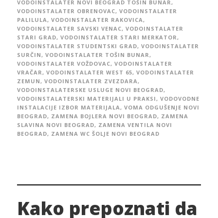
VODOINSTALATER NOVI BEOGRAD TOŠIN BUNAR
,
VODOINSTALATER OBRENOVAC
,
VODOINSTALATER
PALILULA
,
VODOINSTALATER RAKOVICA
,
VODOINSTALATER SAVSKI VENAC
,
VODOINSTALATER
STARI GRAD
,
VODOINSTALATER STARI MERKATOR
,
VODOINSTALATER STUDENTSKI GRAD
,
VODOINSTALATER
SURČIN
,
VODOINSTALATER TOŠIN BUNAR
,
VODOINSTALATER VOŽDOVAC
,
VODOINSTALATER
VRAČAR
,
VODOINSTALATER WEST 65
,
VODOINSTALATER
ZEMUN
,
VODOINSTALATER ZVEZDARA
,
VODOINSTALATERSKE USLUGE NOVI BEOGRAD
,
VODOINSTALATERSKI MATERIJALI U PRAKSI
,
VODOVODNE
INSTALACIJE IZBOR MATERIJALA
,
VOMA ODGUŠENJE NOVI
BEOGRAD
,
ZAMENA BOJLERA NOVI BEOGRAD
,
ZAMENA
SLAVINA NOVI BEOGRAD
,
ZAMENA VENTILA NOVI
BEOGRAD
,
ZAMENA WC ŠOLJE NOVI BEOGRAD
Kako prepoznati da