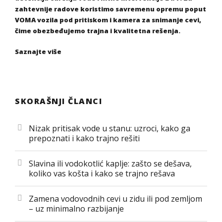
zahtevnije radove koristimo savremenu opremu poput
VOMA vozila pod pritiskom i kamera za snimanje cevi,
čime obezbeđujemo trajna i kvalitetna rešenja.
Saznajte više
SKORAŠNJI ČLANCI
Nizak pritisak vode u stanu: uzroci, kako ga
prepoznati i kako trajno rešiti
Slavina ili vodokotlić kaplje: zašto se dešava,
koliko vas košta i kako se trajno rešava
Zamena vodovodnih cevi u zidu ili pod zemljom
– uz minimalno razbijanje