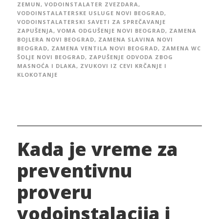
ZEMUN
,
VODOINSTALATER ZVEZDARA
,
VODOINSTALATERSKE USLUGE NOVI BEOGRAD
,
VODOINSTALATERSKI SAVETI ZA SPREČAVANJE
ZAPUŠENJA
,
VOMA ODGUŠENJE NOVI BEOGRAD
,
ZAMENA
BOJLERA NOVI BEOGRAD
,
ZAMENA SLAVINA NOVI
BEOGRAD
,
ZAMENA VENTILA NOVI BEOGRAD
,
ZAMENA WC
ŠOLJE NOVI BEOGRAD
,
ZAPUŠENJE ODVODA ZBOG
MASNOĆA I DLAKA
,
ZVUKOVI IZ CEVI KRČANJE I
KLOKOTANJE
Kada je vreme za
preventivnu
proveru
vodoinstalacija i