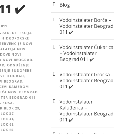
11 ✔️
Blog
Vodoinstalater Borča –
Vodoinstalater Beograd
011
011 ✔️
OGRAD
,
DETEKCIJA
,
HIDROFORSKE
TERVENCIJE NOVI
Vodoinstalater Čukarica
ALACIJA NOVI
– Vodoinstalater
DOVE NOVI
Beograd 011 ✔️
A NOVI BEOGRAD
,
AD
,
ODGUŠENJE
ENJE SUDOPERE
Vodoinstalater Grocka –
VI BEOGRAD
,
Vodoinstalater Beograd
VI BEOGRAD
,
011 ✔️
 CEVI KAMEROM
IĆA NOVI BEOGRAD
,
TER BEOGRAD 011
Vodoinstalater
A KOSA
,
Kaluđerica –
R BLOK 29
,
Vodoinstalater Beograd
LOK 37
,
011 ✔️
LOK 44
,
LOK 62
,
LOK 65
,