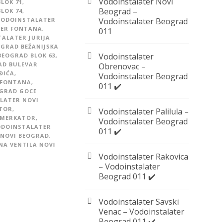
Vodoinstalater Novi
LOK 71
,
Beograd –
LOK 74
,
VODOINSTALATER
Vodoinstalater Beograd
ER FONTANA
,
011
ALATER JURIJA
GRAD BEŽANIJSKA
Vodoinstalater
BEOGRAD BLOK 63
,
AD BULEVAR
Obrenovac –
ĐIĆA
,
Vodoinstalater Beograd
 FONTANA
,
011 ✔️
OGRAD GOCE
LATER NOVI
ATOR
,
Vodoinstalater Palilula –
 MERKATOR
,
Vodoinstalater Beograd
ODOINSTALATER
011 ✔️
 NOVI BEOGRAD
,
A VENTILA NOVI
Vodoinstalater Rakovica
– Vodoinstalater
Beograd 011 ✔️
Vodoinstalater Savski
Venac – Vodoinstalater
Beograd 011 ✔️