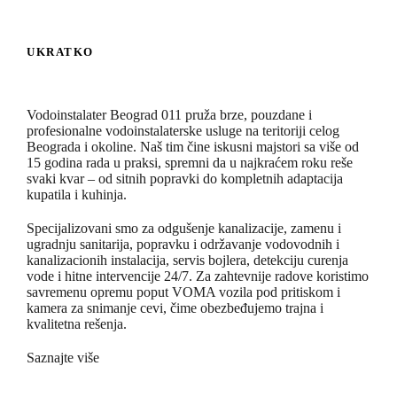
UKRATKO
Vodoinstalater Beograd 011 pruža brze, pouzdane i
profesionalne vodoinstalaterske usluge na teritoriji celog
Beograda i okoline. Naš tim čine iskusni majstori sa više od
15 godina rada u praksi, spremni da u najkraćem roku reše
svaki kvar – od sitnih popravki do kompletnih adaptacija
kupatila i kuhinja.
Specijalizovani smo za odgušenje kanalizacije, zamenu i
ugradnju sanitarija, popravku i održavanje vodovodnih i
kanalizacionih instalacija, servis bojlera, detekciju curenja
vode i hitne intervencije 24/7. Za zahtevnije radove koristimo
savremenu opremu poput VOMA vozila pod pritiskom i
kamera za snimanje cevi, čime obezbeđujemo trajna i
kvalitetna rešenja.
Saznajte više