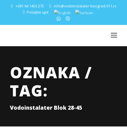
+381 64 1453 275
info@vodoinstalater-beograd-011.rs
Pošaljite upit
OZNAKA /
TAG:
Vodoinstalater Blok 28-45