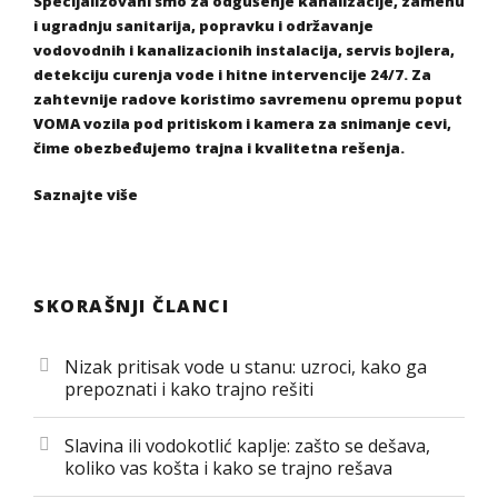
Specijalizovani smo za odgušenje kanalizacije, zamenu
i ugradnju sanitarija, popravku i održavanje
vodovodnih i kanalizacionih instalacija, servis bojlera,
detekciju curenja vode i hitne intervencije 24/7. Za
zahtevnije radove koristimo savremenu opremu poput
VOMA vozila pod pritiskom i kamera za snimanje cevi,
čime obezbeđujemo trajna i kvalitetna rešenja.
Saznajte više
SKORAŠNJI ČLANCI
Nizak pritisak vode u stanu: uzroci, kako ga
prepoznati i kako trajno rešiti
Slavina ili vodokotlić kaplje: zašto se dešava,
koliko vas košta i kako se trajno rešava