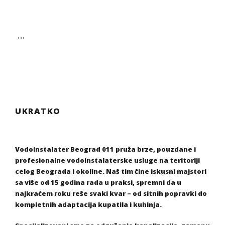
…
UKRATKO
Vodoinstalater Beograd 011 pruža brze, pouzdane i
profesionalne vodoinstalaterske usluge na teritoriji
celog Beograda i okoline. Naš tim čine iskusni majstori
sa više od 15 godina rada u praksi, spremni da u
najkraćem roku reše svaki kvar – od sitnih popravki do
kompletnih adaptacija kupatila i kuhinja.