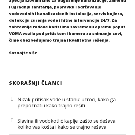
Specijalizovani smo za odgušenje kanalizacije, zamenu
i ugradnju sanitarija, popravku i održavanje
vodovodnih i kanalizacionih instalacija, servis bojlera,
detekciju curenja vode i hitne intervencije 24/7. Za
zahtevnije radove koristimo savremenu opremu poput
VOMA vozila pod pritiskom i kamera za snimanje cevi,
čime obezbeđujemo trajna i kvalitetna rešenja.
Saznajte više
SKORAŠNJI ČLANCI
Nizak pritisak vode u stanu: uzroci, kako ga
prepoznati i kako trajno rešiti
Slavina ili vodokotlić kaplje: zašto se dešava,
koliko vas košta i kako se trajno rešava