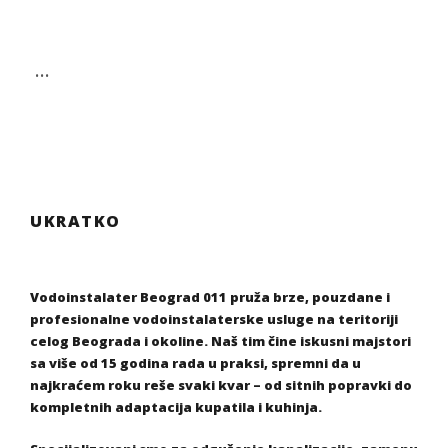
…
UKRATKO
Vodoinstalater Beograd 011 pruža brze, pouzdane i
profesionalne vodoinstalaterske usluge na teritoriji
celog Beograda i okoline. Naš tim čine iskusni majstori
sa više od 15 godina rada u praksi, spremni da u
najkraćem roku reše svaki kvar – od sitnih popravki do
kompletnih adaptacija kupatila i kuhinja.