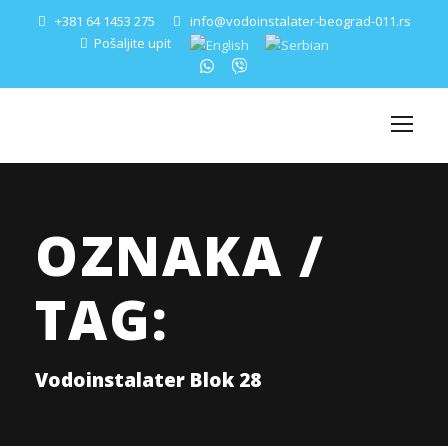
+381 64 1453 275
info@vodoinstalater-beograd-011.rs
Pošaljite upit
OZNAKA /
TAG:
Vodoinstalater Blok 28