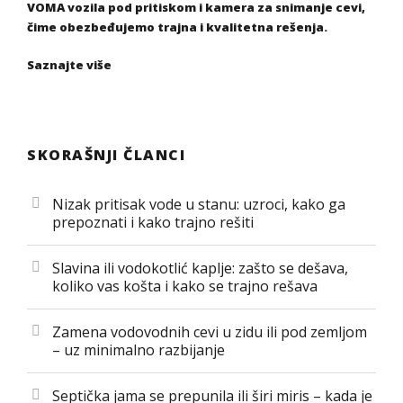
VOMA vozila pod pritiskom i kamera za snimanje cevi,
čime obezbeđujemo trajna i kvalitetna rešenja.
Saznajte više
SKORAŠNJI ČLANCI
Nizak pritisak vode u stanu: uzroci, kako ga
prepoznati i kako trajno rešiti
Slavina ili vodokotlić kaplje: zašto se dešava,
koliko vas košta i kako se trajno rešava
Zamena vodovodnih cevi u zidu ili pod zemljom
– uz minimalno razbijanje
Septička jama se prepunila ili širi miris – kada je