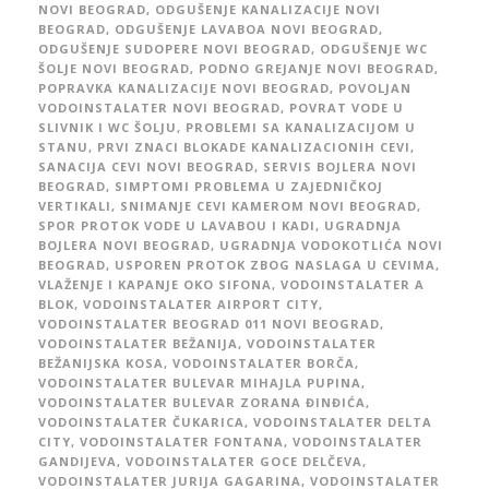
NOVI BEOGRAD
,
ODGUŠENJE KANALIZACIJE NOVI
BEOGRAD
,
ODGUŠENJE LAVABOA NOVI BEOGRAD
,
ODGUŠENJE SUDOPERE NOVI BEOGRAD
,
ODGUŠENJE WC
ŠOLJE NOVI BEOGRAD
,
PODNO GREJANJE NOVI BEOGRAD
,
POPRAVKA KANALIZACIJE NOVI BEOGRAD
,
POVOLJAN
VODOINSTALATER NOVI BEOGRAD
,
POVRAT VODE U
SLIVNIK I WC ŠOLJU
,
PROBLEMI SA KANALIZACIJOM U
STANU
,
PRVI ZNACI BLOKADE KANALIZACIONIH CEVI
,
SANACIJA CEVI NOVI BEOGRAD
,
SERVIS BOJLERA NOVI
BEOGRAD
,
SIMPTOMI PROBLEMA U ZAJEDNIČKOJ
VERTIKALI
,
SNIMANJE CEVI KAMEROM NOVI BEOGRAD
,
SPOR PROTOK VODE U LAVABOU I KADI
,
UGRADNJA
BOJLERA NOVI BEOGRAD
,
UGRADNJA VODOKOTLIĆA NOVI
BEOGRAD
,
USPOREN PROTOK ZBOG NASLAGA U CEVIMA
,
VLAŽENJE I KAPANJE OKO SIFONA
,
VODOINSTALATER A
BLOK
,
VODOINSTALATER AIRPORT CITY
,
VODOINSTALATER BEOGRAD 011 NOVI BEOGRAD
,
VODOINSTALATER BEŽANIJA
,
VODOINSTALATER
BEŽANIJSKA KOSA
,
VODOINSTALATER BORČA
,
VODOINSTALATER BULEVAR MIHAJLA PUPINA
,
VODOINSTALATER BULEVAR ZORANA ĐINĐIĆA
,
VODOINSTALATER ČUKARICA
,
VODOINSTALATER DELTA
CITY
,
VODOINSTALATER FONTANA
,
VODOINSTALATER
GANDIJEVA
,
VODOINSTALATER GOCE DELČEVA
,
VODOINSTALATER JURIJA GAGARINA
,
VODOINSTALATER