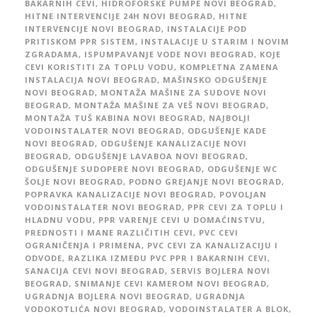
BAKARNIH CEVI
,
HIDROFORSKE PUMPE NOVI BEOGRAD
,
HITNE INTERVENCIJE 24H NOVI BEOGRAD
,
HITNE
INTERVENCIJE NOVI BEOGRAD
,
INSTALACIJE POD
PRITISKOM PPR SISTEM
,
INSTALACIJE U STARIM I NOVIM
ZGRADAMA
,
ISPUMPAVANJE VODE NOVI BEOGRAD
,
KOJE
CEVI KORISTITI ZA TOPLU VODU
,
KOMPLETNA ZAMENA
INSTALACIJA NOVI BEOGRAD
,
MAŠINSKO ODGUŠENJE
NOVI BEOGRAD
,
MONTAŽA MAŠINE ZA SUDOVE NOVI
BEOGRAD
,
MONTAŽA MAŠINE ZA VEŠ NOVI BEOGRAD
,
MONTAŽA TUŠ KABINA NOVI BEOGRAD
,
NAJBOLJI
VODOINSTALATER NOVI BEOGRAD
,
ODGUŠENJE KADE
NOVI BEOGRAD
,
ODGUŠENJE KANALIZACIJE NOVI
BEOGRAD
,
ODGUŠENJE LAVABOA NOVI BEOGRAD
,
ODGUŠENJE SUDOPERE NOVI BEOGRAD
,
ODGUŠENJE WC
ŠOLJE NOVI BEOGRAD
,
PODNO GREJANJE NOVI BEOGRAD
,
POPRAVKA KANALIZACIJE NOVI BEOGRAD
,
POVOLJAN
VODOINSTALATER NOVI BEOGRAD
,
PPR CEVI ZA TOPLU I
HLADNU VODU
,
PPR VARENJE CEVI U DOMAĆINSTVU
,
PREDNOSTI I MANE RAZLIČITIH CEVI
,
PVC CEVI
OGRANIČENJA I PRIMENA
,
PVC CEVI ZA KANALIZACIJU I
ODVODE
,
RAZLIKA IZMEĐU PVC PPR I BAKARNIH CEVI
,
SANACIJA CEVI NOVI BEOGRAD
,
SERVIS BOJLERA NOVI
BEOGRAD
,
SNIMANJE CEVI KAMEROM NOVI BEOGRAD
,
UGRADNJA BOJLERA NOVI BEOGRAD
,
UGRADNJA
VODOKOTLIĆA NOVI BEOGRAD
,
VODOINSTALATER A BLOK
,