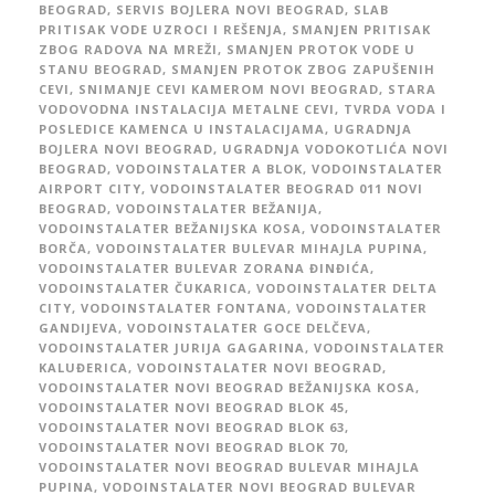
BEOGRAD
,
SERVIS BOJLERA NOVI BEOGRAD
,
SLAB
PRITISAK VODE UZROCI I REŠENJA
,
SMANJEN PRITISAK
ZBOG RADOVA NA MREŽI
,
SMANJEN PROTOK VODE U
STANU BEOGRAD
,
SMANJEN PROTOK ZBOG ZAPUŠENIH
CEVI
,
SNIMANJE CEVI KAMEROM NOVI BEOGRAD
,
STARA
VODOVODNA INSTALACIJA METALNE CEVI
,
TVRDA VODA I
POSLEDICE KAMENCA U INSTALACIJAMA
,
UGRADNJA
BOJLERA NOVI BEOGRAD
,
UGRADNJA VODOKOTLIĆA NOVI
BEOGRAD
,
VODOINSTALATER A BLOK
,
VODOINSTALATER
AIRPORT CITY
,
VODOINSTALATER BEOGRAD 011 NOVI
BEOGRAD
,
VODOINSTALATER BEŽANIJA
,
VODOINSTALATER BEŽANIJSKA KOSA
,
VODOINSTALATER
BORČA
,
VODOINSTALATER BULEVAR MIHAJLA PUPINA
,
VODOINSTALATER BULEVAR ZORANA ĐINĐIĆA
,
VODOINSTALATER ČUKARICA
,
VODOINSTALATER DELTA
CITY
,
VODOINSTALATER FONTANA
,
VODOINSTALATER
GANDIJEVA
,
VODOINSTALATER GOCE DELČEVA
,
VODOINSTALATER JURIJA GAGARINA
,
VODOINSTALATER
KALUĐERICA
,
VODOINSTALATER NOVI BEOGRAD
,
VODOINSTALATER NOVI BEOGRAD BEŽANIJSKA KOSA
,
VODOINSTALATER NOVI BEOGRAD BLOK 45
,
VODOINSTALATER NOVI BEOGRAD BLOK 63
,
VODOINSTALATER NOVI BEOGRAD BLOK 70
,
VODOINSTALATER NOVI BEOGRAD BULEVAR MIHAJLA
PUPINA
,
VODOINSTALATER NOVI BEOGRAD BULEVAR