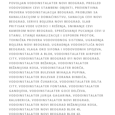
POVOLJAN VODOINSTALATER NOVI BEOGRAD
,
PREGLED
VODOVODNIH CEVI STAMBENI OBJEKTI
,
PREVENTIVNA
PROVERA VODOINSTALACIJA BEOGRAD
,
PROBLEMI SA
KANALIZACIJOM U DOMAĆINSTVU
,
SANACIJA CEVI NOVI
BEOGRAD
,
SERVIS BOJLERA NOVI BEOGRAD
,
SLAB
PRITISAK VODE UZROCI I REŠENJA
,
SNIMANJE CEVI
KAMEROM NOVI BEOGRAD
,
SPREČAVANJE PUCANJA CEVI U
STANU
,
STANJE KANALIZACIJE I USPOREN PROTOK
,
TEHNIČKA PROVERA VODOVODNOG SISTEMA
,
UGRADNJA
BOJLERA NOVI BEOGRAD
,
UGRADNJA VODOKOTLIĆA NOVI
BEOGRAD
,
VLAGA OKO SIFONA I VODOVODNIH SPOJEVA
,
VODOINSTALATER A BLOK
,
VODOINSTALATER AIRPORT
CITY
,
VODOINSTALATER BEOGRAD 011 NOVI BEOGRAD
,
VODOINSTALATER BEŽANIJA
,
VODOINSTALATER
BEŽANIJSKA KOSA
,
VODOINSTALATER BORČA
,
VODOINSTALATER BULEVAR MIHAJLA PUPINA
,
VODOINSTALATER BULEVAR ZORANA ĐINĐIĆA
,
VODOINSTALATER ČUKARICA
,
VODOINSTALATER DELTA
CITY
,
VODOINSTALATER FONTANA
,
VODOINSTALATER
GANDIJEVA
,
VODOINSTALATER GOCE DELČEVA
,
VODOINSTALATER JURIJA GAGARINA
,
VODOINSTALATER
KALUĐERICA
,
VODOINSTALATER NOVI BEOGRAD
,
VODOINSTALATER NOVI BEOGRAD BEŽANIJSKA KOSA
,
VODOINSTALATER NOVI BEOGRAD BLOK 45
,
VODOINSTALATER NOVI BEOGRAD BLOK 63
,