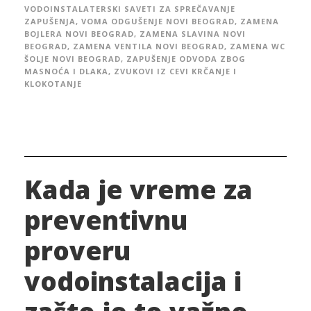
VODOINSTALATERSKI SAVETI ZA SPREČAVANJE
ZAPUŠENJA
,
VOMA ODGUŠENJE NOVI BEOGRAD
,
ZAMENA
BOJLERA NOVI BEOGRAD
,
ZAMENA SLAVINA NOVI
BEOGRAD
,
ZAMENA VENTILA NOVI BEOGRAD
,
ZAMENA WC
ŠOLJE NOVI BEOGRAD
,
ZAPUŠENJE ODVODA ZBOG
MASNOĆA I DLAKA
,
ZVUKOVI IZ CEVI KRČANJE I
KLOKOTANJE
Kada je vreme za
preventivnu
proveru
vodoinstalacija i