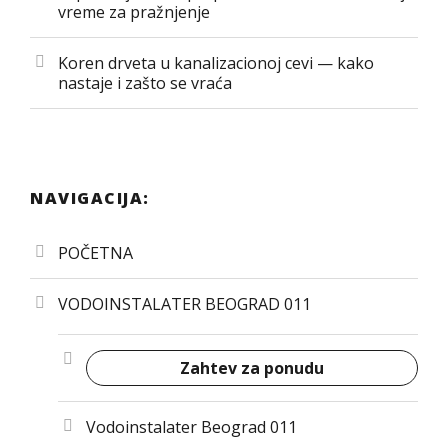
vreme za pražnjenje
Koren drveta u kanalizacionoj cevi — kako
nastaje i zašto se vraća
NAVIGACIJA:
POČETNA
VODOINSTALATER BEOGRAD 011
Zahtev za ponudu
Vodoinstalater Beograd 011