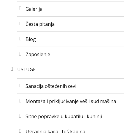
Galerija
Česta pitanja
Blog
Zaposlenje
USLUGE
Sanacija oštećenih cevi
Montaža i priključivanje veš i sud mašina
Sitne popravke u kupatilu i kuhinji
Ugradnja kada i tuš kabina