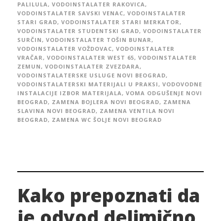
PALILULA
,
VODOINSTALATER RAKOVICA
,
VODOINSTALATER SAVSKI VENAC
,
VODOINSTALATER
STARI GRAD
,
VODOINSTALATER STARI MERKATOR
,
VODOINSTALATER STUDENTSKI GRAD
,
VODOINSTALATER
SURČIN
,
VODOINSTALATER TOŠIN BUNAR
,
VODOINSTALATER VOŽDOVAC
,
VODOINSTALATER
VRAČAR
,
VODOINSTALATER WEST 65
,
VODOINSTALATER
ZEMUN
,
VODOINSTALATER ZVEZDARA
,
VODOINSTALATERSKE USLUGE NOVI BEOGRAD
,
VODOINSTALATERSKI MATERIJALI U PRAKSI
,
VODOVODNE
INSTALACIJE IZBOR MATERIJALA
,
VOMA ODGUŠENJE NOVI
BEOGRAD
,
ZAMENA BOJLERA NOVI BEOGRAD
,
ZAMENA
SLAVINA NOVI BEOGRAD
,
ZAMENA VENTILA NOVI
BEOGRAD
,
ZAMENA WC ŠOLJE NOVI BEOGRAD
Kako prepoznati da
je odvod delimično