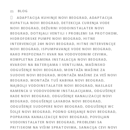
BLOG
ADAPTACIJA KUHINJE NOVI BEOGRAD
,
ADAPTACIJA
KUPATILA NOVI BEOGRAD
,
DETEKCIJA CURENJA VODE
NOVI BEOGRAD
,
DEŽURNI VODOINSTALATER NOVI
BEOGRAD
,
DOTRJALI VENTILI I PROBLEMI SA PROTOKOM
,
HIDROFORSKE PUMPE NOVI BEOGRAD
,
HITNE
INTERVENCIJE 24H NOVI BEOGRAD
,
HITNE INTERVENCIJE
NOVI BEOGRAD
,
ISPUMPAVANJE VODE NOVI BEOGRAD
,
KAKO PREPOZNATI KVAR NA VODOVODNIM CEVIMA
,
KOMPLETNA ZAMENA INSTALACIJA NOVI BEOGRAD
,
KVAROVI NA BATERIJAMA I VENTILIMA
,
MAŠINSKO
ODGUŠENJE NOVI BEOGRAD
,
MONTAŽA MAŠINE ZA
SUDOVE NOVI BEOGRAD
,
MONTAŽA MAŠINE ZA VEŠ NOVI
BEOGRAD
,
MONTAŽA TUŠ KABINA NOVI BEOGRAD
,
NAJBOLJI VODOINSTALATER NOVI BEOGRAD
,
NASLAGE
KAMENCA U VODOVODNIM INSTALACIJAMA
,
ODGUŠENJE
KADE NOVI BEOGRAD
,
ODGUŠENJE KANALIZACIJE NOVI
BEOGRAD
,
ODGUŠENJE LAVABOA NOVI BEOGRAD
,
ODGUŠENJE SUDOPERE NOVI BEOGRAD
,
ODGUŠENJE WC
ŠOLJE NOVI BEOGRAD
,
PODNO GREJANJE NOVI BEOGRAD
,
POPRAVKA KANALIZACIJE NOVI BEOGRAD
,
POVOLJAN
VODOINSTALATER NOVI BEOGRAD
,
PROBLEMI SA
PRITISKOM NA VIŠIM SPRATOVIMA
,
SANACIJA CEVI NOVI