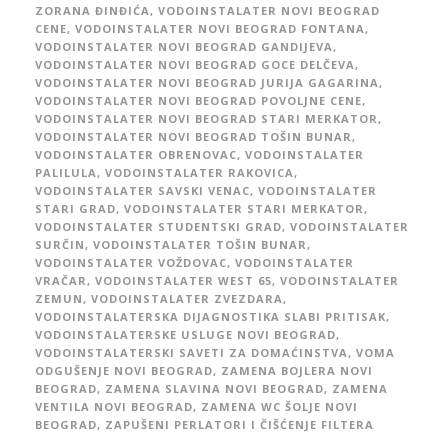
ZORANA ĐINĐIĆA
,
VODOINSTALATER NOVI BEOGRAD
CENE
,
VODOINSTALATER NOVI BEOGRAD FONTANA
,
VODOINSTALATER NOVI BEOGRAD GANDIJEVA
,
VODOINSTALATER NOVI BEOGRAD GOCE DELČEVA
,
VODOINSTALATER NOVI BEOGRAD JURIJA GAGARINA
,
VODOINSTALATER NOVI BEOGRAD POVOLJNE CENE
,
VODOINSTALATER NOVI BEOGRAD STARI MERKATOR
,
VODOINSTALATER NOVI BEOGRAD TOŠIN BUNAR
,
VODOINSTALATER OBRENOVAC
,
VODOINSTALATER
PALILULA
,
VODOINSTALATER RAKOVICA
,
VODOINSTALATER SAVSKI VENAC
,
VODOINSTALATER
STARI GRAD
,
VODOINSTALATER STARI MERKATOR
,
VODOINSTALATER STUDENTSKI GRAD
,
VODOINSTALATER
SURČIN
,
VODOINSTALATER TOŠIN BUNAR
,
VODOINSTALATER VOŽDOVAC
,
VODOINSTALATER
VRAČAR
,
VODOINSTALATER WEST 65
,
VODOINSTALATER
ZEMUN
,
VODOINSTALATER ZVEZDARA
,
VODOINSTALATERSKA DIJAGNOSTIKA SLABI PRITISAK
,
VODOINSTALATERSKE USLUGE NOVI BEOGRAD
,
VODOINSTALATERSKI SAVETI ZA DOMAĆINSTVA
,
VOMA
ODGUŠENJE NOVI BEOGRAD
,
ZAMENA BOJLERA NOVI
BEOGRAD
,
ZAMENA SLAVINA NOVI BEOGRAD
,
ZAMENA
VENTILA NOVI BEOGRAD
,
ZAMENA WC ŠOLJE NOVI
BEOGRAD
,
ZAPUŠENI PERLATORI I ČIŠĆENJE FILTERA