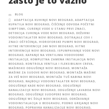
zašto je to važno
BLOG
ADAPTACIJA KUHINJE NOVI BEOGRAD
,
ADAPTACIJA
KUPATILA NOVI BEOGRAD
,
ČIŠĆENJE ODVODA POČETNI
SIMPTOMI
,
CURENJE VODE U STANU PRVI ZNACI
,
DETEKCIJA CURENJA VODE NOVI BEOGRAD
,
DEŽURNI
VODOINSTALATER NOVI BEOGRAD
,
DOTRAJALE CEVI I
ZNACI OŠTEĆENJA
,
HIDROFORSKE PUMPE NOVI BEOGRAD
,
HITNE INTERVENCIJE 24H NOVI BEOGRAD
,
HITNE
INTERVENCIJE NOVI BEOGRAD
,
ISPUMPAVANJE VODE NOVI
BEOGRAD
,
KAPANJE NA VENTILIMA VODOVODNE
INSTALACIJE
,
KOMPLETNA ZAMENA INSTALACIJA NOVI
BEOGRAD
,
KONTROLA VENTILA I FLEKSIBILNIH CREVA
,
MAŠINSKO ODGUŠENJE NOVI BEOGRAD
,
MONTAŽA
MAŠINE ZA SUDOVE NOVI BEOGRAD
,
MONTAŽA MAŠINE
ZA VEŠ NOVI BEOGRAD
,
MONTAŽA TUŠ KABINA NOVI
BEOGRAD
,
NAJBOLJI VODOINSTALATER NOVI BEOGRAD
,
ODGUŠENJE KADE NOVI BEOGRAD
,
ODGUŠENJE
KANALIZACIJE NOVI BEOGRAD
,
ODGUŠENJE LAVABOA NOVI
BEOGRAD
,
ODGUŠENJE SUDOPERE NOVI BEOGRAD
,
ODGUŠENJE WC ŠOLJE NOVI BEOGRAD
,
ODRŽAVANJE
VODOINSTALACIJA U BEOGRADU
,
PODNO GREJANJE NOVI
BEOGRAD
,
POPRAVKA KANALIZACIJE NOVI BEOGRAD
,