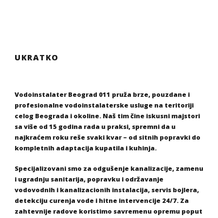
UKRATKO
Vodoinstalater Beograd 011 pruža brze, pouzdane i
profesionalne vodoinstalaterske usluge na teritoriji
celog Beograda i okoline. Naš tim čine iskusni majstori
sa više od 15 godina rada u praksi, spremni da u
najkraćem roku reše svaki kvar – od sitnih popravki do
kompletnih adaptacija kupatila i kuhinja.
Specijalizovani smo za odgušenje kanalizacije, zamenu
i ugradnju sanitarija, popravku i održavanje
vodovodnih i kanalizacionih instalacija, servis bojlera,
detekciju curenja vode i hitne intervencije 24/7. Za
zahtevnije radove koristimo savremenu opremu poput