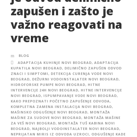
zapušen i zašto je
važno reagovati na
vreme
BLOG
ADAPTACIJA KUHINJE NOVI BEOGRAD
,
ADAPTACIJA
KUPATILA NOVI BEOGRAD
,
DELIMIČNO ZAPUŠEN ODVOD
ZNACI I SIMPTOMI
,
DETEKCIJA CURENJA VODE NOVI
BEOGRAD
,
DEŽURNI VODOINSTALATER NOVI BEOGRAD
,
HIDROFORSKE PUMPE NOVI BEOGRAD
,
HITNE
INTERVENCIJE 24H NOVI BEOGRAD
,
HITNE INTERVENCIJE
NOVI BEOGRAD
,
ISPUMPAVANJE VODE NOVI BEOGRAD
,
KAKO PREPOZNATI POČETNO ZAPUŠENJE ODVODA
,
KOMPLETNA ZAMENA INSTALACIJA NOVI BEOGRAD
,
MAŠINSKO ODGUŠENJE NOVI BEOGRAD
,
MONTAŽA
MAŠINE ZA SUDOVE NOVI BEOGRAD
,
MONTAŽA MAŠINE
ZA VEŠ NOVI BEOGRAD
,
MONTAŽA TUŠ KABINA NOVI
BEOGRAD
,
NAJBOLJI VODOINSTALATER NOVI BEOGRAD
,
NEPRIJATAN MIRIS IZ ODVODA UZROCI
,
ODGUŠENJE KADE