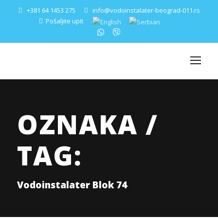
+381 64 1453 275
info@vodoinstalater-beograd-011.rs
Pošaljite upit
OZNAKA /
TAG:
Vodoinstalater Blok 74