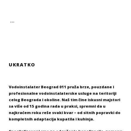
…
UKRATKO
Vodoinstalater Beograd 011 pruža brze, pouzdane i
profesionalne vodoinstalaterske usluge na teritoriji
celog Beograda i okoline. Naš tim čine iskusni majstori
sa više od 15 godina rada u praksi, spremni da u
najkraćem roku reše svaki kvar – od sitnih popravki do
kompletnih adaptacija kupatila i kuhinja.