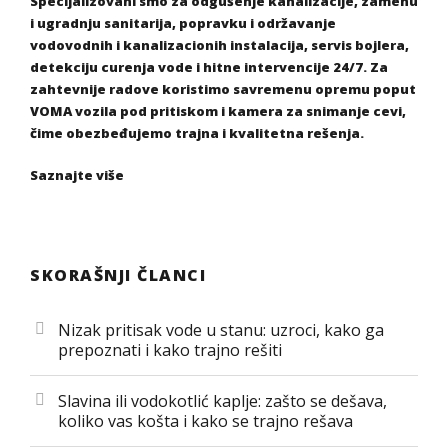
Specijalizovani smo za odgušenje kanalizacije, zamenu
i ugradnju sanitarija, popravku i održavanje
vodovodnih i kanalizacionih instalacija, servis bojlera,
detekciju curenja vode i hitne intervencije 24/7. Za
zahtevnije radove koristimo savremenu opremu poput
VOMA vozila pod pritiskom i kamera za snimanje cevi,
čime obezbeđujemo trajna i kvalitetna rešenja.
Saznajte više
SKORAŠNJI ČLANCI
Nizak pritisak vode u stanu: uzroci, kako ga
prepoznati i kako trajno rešiti
Slavina ili vodokotlić kaplje: zašto se dešava,
koliko vas košta i kako se trajno rešava