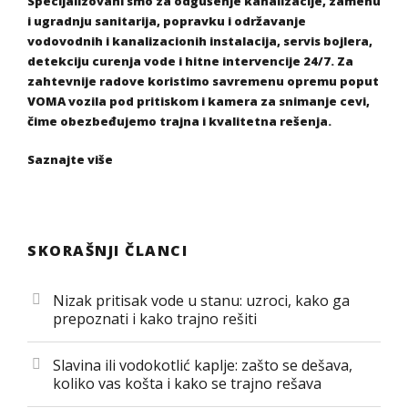
Specijalizovani smo za odgušenje kanalizacije, zamenu
i ugradnju sanitarija, popravku i održavanje
vodovodnih i kanalizacionih instalacija, servis bojlera,
detekciju curenja vode i hitne intervencije 24/7. Za
zahtevnije radove koristimo savremenu opremu poput
VOMA vozila pod pritiskom i kamera za snimanje cevi,
čime obezbeđujemo trajna i kvalitetna rešenja.
Saznajte više
SKORAŠNJI ČLANCI
Nizak pritisak vode u stanu: uzroci, kako ga
prepoznati i kako trajno rešiti
Slavina ili vodokotlić kaplje: zašto se dešava,
koliko vas košta i kako se trajno rešava