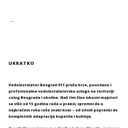
…
UKRATKO
Vodoinstalater Beograd 011 pruža brze, pouzdane i
profesionalne vodoinstalaterske usluge na teritoriji
celog Beograda i okoline. Naš tim čine iskusni majstori
sa više od 15 godina rada u praksi, spremni da u
najkraćem roku reše svaki kvar – od sitnih popravki do
kompletnih adaptacija kupatila i kuhinja.