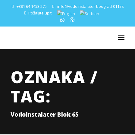
+381 64 1453 275
info@vodoinstalater-beograd-011.rs
Pošaljite upit
OZNAKA /
TAG:
Vodoinstalater Blok 65