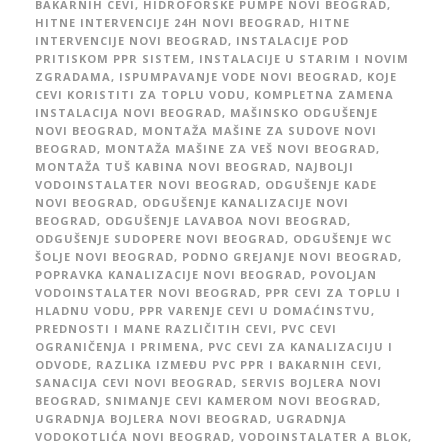
BAKARNIH CEVI
,
HIDROFORSKE PUMPE NOVI BEOGRAD
,
HITNE INTERVENCIJE 24H NOVI BEOGRAD
,
HITNE
INTERVENCIJE NOVI BEOGRAD
,
INSTALACIJE POD
PRITISKOM PPR SISTEM
,
INSTALACIJE U STARIM I NOVIM
ZGRADAMA
,
ISPUMPAVANJE VODE NOVI BEOGRAD
,
KOJE
CEVI KORISTITI ZA TOPLU VODU
,
KOMPLETNA ZAMENA
INSTALACIJA NOVI BEOGRAD
,
MAŠINSKO ODGUŠENJE
NOVI BEOGRAD
,
MONTAŽA MAŠINE ZA SUDOVE NOVI
BEOGRAD
,
MONTAŽA MAŠINE ZA VEŠ NOVI BEOGRAD
,
MONTAŽA TUŠ KABINA NOVI BEOGRAD
,
NAJBOLJI
VODOINSTALATER NOVI BEOGRAD
,
ODGUŠENJE KADE
NOVI BEOGRAD
,
ODGUŠENJE KANALIZACIJE NOVI
BEOGRAD
,
ODGUŠENJE LAVABOA NOVI BEOGRAD
,
ODGUŠENJE SUDOPERE NOVI BEOGRAD
,
ODGUŠENJE WC
ŠOLJE NOVI BEOGRAD
,
PODNO GREJANJE NOVI BEOGRAD
,
POPRAVKA KANALIZACIJE NOVI BEOGRAD
,
POVOLJAN
VODOINSTALATER NOVI BEOGRAD
,
PPR CEVI ZA TOPLU I
HLADNU VODU
,
PPR VARENJE CEVI U DOMAĆINSTVU
,
PREDNOSTI I MANE RAZLIČITIH CEVI
,
PVC CEVI
OGRANIČENJA I PRIMENA
,
PVC CEVI ZA KANALIZACIJU I
ODVODE
,
RAZLIKA IZMEĐU PVC PPR I BAKARNIH CEVI
,
SANACIJA CEVI NOVI BEOGRAD
,
SERVIS BOJLERA NOVI
BEOGRAD
,
SNIMANJE CEVI KAMEROM NOVI BEOGRAD
,
UGRADNJA BOJLERA NOVI BEOGRAD
,
UGRADNJA
VODOKOTLIĆA NOVI BEOGRAD
,
VODOINSTALATER A BLOK
,