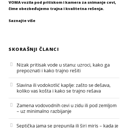
VOMA vozila pod pritiskom i kamera za snimanje cevi,
čime obezbeđujemo trajna i kvalitetna rešenja.
Saznajte više
SKORAŠNJI ČLANCI
Nizak pritisak vode u stanu: uzroci, kako ga
prepoznati i kako trajno rešiti
Slavina ili vodokotlić kaplje: zašto se dešava,
koliko vas košta i kako se trajno rešava
Zamena vodovodnih cevi u zidu ili pod zemljom
– uz minimalno razbijanje
Septička jama se prepunila ili širi miris – kada je