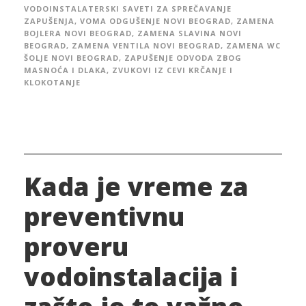
VODOINSTALATERSKI SAVETI ZA SPREČAVANJE
ZAPUŠENJA
,
VOMA ODGUŠENJE NOVI BEOGRAD
,
ZAMENA
BOJLERA NOVI BEOGRAD
,
ZAMENA SLAVINA NOVI
BEOGRAD
,
ZAMENA VENTILA NOVI BEOGRAD
,
ZAMENA WC
ŠOLJE NOVI BEOGRAD
,
ZAPUŠENJE ODVODA ZBOG
MASNOĆA I DLAKA
,
ZVUKOVI IZ CEVI KRČANJE I
KLOKOTANJE
Kada je vreme za
preventivnu
proveru
vodoinstalacija i