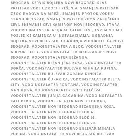
BEOGRAD
,
SERVIS BOJLERA NOVI BEOGRAD
,
SLAB
PRITISAK VODE UZROCI I REŠENJA
,
SMANJEN PRITISAK
ZBOG RADOVA NA MREŽI
,
SMANJEN PROTOK VODE U
STANU BEOGRAD
,
SMANJEN PROTOK ZBOG ZAPUŠENIH
CEVI
,
SNIMANJE CEVI KAMEROM NOVI BEOGRAD
,
STARA
VODOVODNA INSTALACIJA METALNE CEVI
,
TVRDA VODA I
POSLEDICE KAMENCA U INSTALACIJAMA
,
UGRADNJA
BOJLERA NOVI BEOGRAD
,
UGRADNJA VODOKOTLIĆA NOVI
BEOGRAD
,
VODOINSTALATER A BLOK
,
VODOINSTALATER
AIRPORT CITY
,
VODOINSTALATER BEOGRAD 011 NOVI
BEOGRAD
,
VODOINSTALATER BEŽANIJA
,
VODOINSTALATER BEŽANIJSKA KOSA
,
VODOINSTALATER
BORČA
,
VODOINSTALATER BULEVAR MIHAJLA PUPINA
,
VODOINSTALATER BULEVAR ZORANA ĐINĐIĆA
,
VODOINSTALATER ČUKARICA
,
VODOINSTALATER DELTA
CITY
,
VODOINSTALATER FONTANA
,
VODOINSTALATER
GANDIJEVA
,
VODOINSTALATER GOCE DELČEVA
,
VODOINSTALATER JURIJA GAGARINA
,
VODOINSTALATER
KALUĐERICA
,
VODOINSTALATER NOVI BEOGRAD
,
VODOINSTALATER NOVI BEOGRAD BEŽANIJSKA KOSA
,
VODOINSTALATER NOVI BEOGRAD BLOK 45
,
VODOINSTALATER NOVI BEOGRAD BLOK 63
,
VODOINSTALATER NOVI BEOGRAD BLOK 70
,
VODOINSTALATER NOVI BEOGRAD BULEVAR MIHAJLA
PUPINA
,
VODOINSTALATER NOVI BEOGRAD BULEVAR