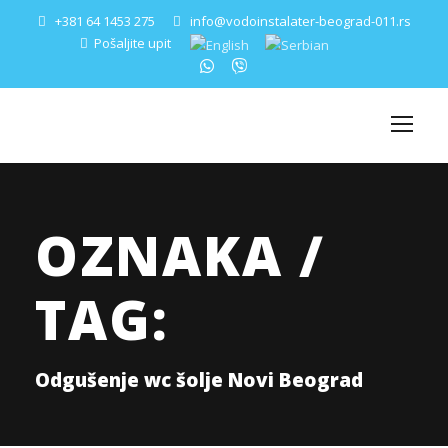
+381 64 1453 275
info@vodoinstalater-beograd-011.rs
Pošaljite upit
OZNAKA /
TAG:
Odgušenje wc šolje Novi Beograd