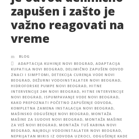
zapušen i zašto je
važno reagovati na
vreme
BLOG
ADAPTACIJA KUHINJE NOVI BEOGRAD
,
ADAPTACIJA
KUPATILA NOVI BEOGRAD
,
DELIMIČNO ZAPUŠEN ODVOD
ZNACI I SIMPTOMI
,
DETEKCIJA CURENJA VODE NOVI
BEOGRAD
,
DEŽURNI VODOINSTALATER NOVI BEOGRAD
,
HIDROFORSKE PUMPE NOVI BEOGRAD
,
HITNE
INTERVENCIJE 24H NOVI BEOGRAD
,
HITNE INTERVENCIJE
NOVI BEOGRAD
,
ISPUMPAVANJE VODE NOVI BEOGRAD
,
KAKO PREPOZNATI POČETNO ZAPUŠENJE ODVODA
,
KOMPLETNA ZAMENA INSTALACIJA NOVI BEOGRAD
,
MAŠINSKO ODGUŠENJE NOVI BEOGRAD
,
MONTAŽA
MAŠINE ZA SUDOVE NOVI BEOGRAD
,
MONTAŽA MAŠINE
ZA VEŠ NOVI BEOGRAD
,
MONTAŽA TUŠ KABINA NOVI
BEOGRAD
,
NAJBOLJI VODOINSTALATER NOVI BEOGRAD
,
NEPRIJATAN MIRIS IZ ODVODA UZROCI
,
ODGUŠENJE KADE