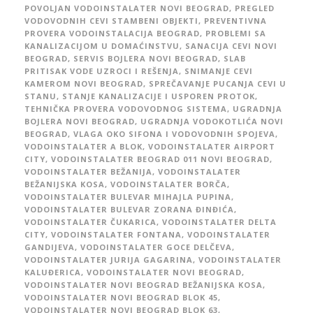
POVOLJAN VODOINSTALATER NOVI BEOGRAD
,
PREGLED
VODOVODNIH CEVI STAMBENI OBJEKTI
,
PREVENTIVNA
PROVERA VODOINSTALACIJA BEOGRAD
,
PROBLEMI SA
KANALIZACIJOM U DOMAĆINSTVU
,
SANACIJA CEVI NOVI
BEOGRAD
,
SERVIS BOJLERA NOVI BEOGRAD
,
SLAB
PRITISAK VODE UZROCI I REŠENJA
,
SNIMANJE CEVI
KAMEROM NOVI BEOGRAD
,
SPREČAVANJE PUCANJA CEVI U
STANU
,
STANJE KANALIZACIJE I USPOREN PROTOK
,
TEHNIČKA PROVERA VODOVODNOG SISTEMA
,
UGRADNJA
BOJLERA NOVI BEOGRAD
,
UGRADNJA VODOKOTLIĆA NOVI
BEOGRAD
,
VLAGA OKO SIFONA I VODOVODNIH SPOJEVA
,
VODOINSTALATER A BLOK
,
VODOINSTALATER AIRPORT
CITY
,
VODOINSTALATER BEOGRAD 011 NOVI BEOGRAD
,
VODOINSTALATER BEŽANIJA
,
VODOINSTALATER
BEŽANIJSKA KOSA
,
VODOINSTALATER BORČA
,
VODOINSTALATER BULEVAR MIHAJLA PUPINA
,
VODOINSTALATER BULEVAR ZORANA ĐINĐIĆA
,
VODOINSTALATER ČUKARICA
,
VODOINSTALATER DELTA
CITY
,
VODOINSTALATER FONTANA
,
VODOINSTALATER
GANDIJEVA
,
VODOINSTALATER GOCE DELČEVA
,
VODOINSTALATER JURIJA GAGARINA
,
VODOINSTALATER
KALUĐERICA
,
VODOINSTALATER NOVI BEOGRAD
,
VODOINSTALATER NOVI BEOGRAD BEŽANIJSKA KOSA
,
VODOINSTALATER NOVI BEOGRAD BLOK 45
,
VODOINSTALATER NOVI BEOGRAD BLOK 63
,