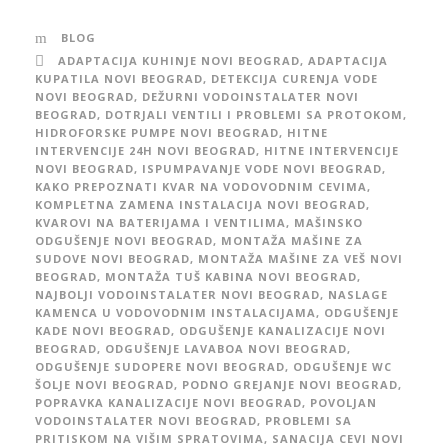
BLOG
ADAPTACIJA KUHINJE NOVI BEOGRAD
,
ADAPTACIJA
KUPATILA NOVI BEOGRAD
,
DETEKCIJA CURENJA VODE
NOVI BEOGRAD
,
DEŽURNI VODOINSTALATER NOVI
BEOGRAD
,
DOTRJALI VENTILI I PROBLEMI SA PROTOKOM
,
HIDROFORSKE PUMPE NOVI BEOGRAD
,
HITNE
INTERVENCIJE 24H NOVI BEOGRAD
,
HITNE INTERVENCIJE
NOVI BEOGRAD
,
ISPUMPAVANJE VODE NOVI BEOGRAD
,
KAKO PREPOZNATI KVAR NA VODOVODNIM CEVIMA
,
KOMPLETNA ZAMENA INSTALACIJA NOVI BEOGRAD
,
KVAROVI NA BATERIJAMA I VENTILIMA
,
MAŠINSKO
ODGUŠENJE NOVI BEOGRAD
,
MONTAŽA MAŠINE ZA
SUDOVE NOVI BEOGRAD
,
MONTAŽA MAŠINE ZA VEŠ NOVI
BEOGRAD
,
MONTAŽA TUŠ KABINA NOVI BEOGRAD
,
NAJBOLJI VODOINSTALATER NOVI BEOGRAD
,
NASLAGE
KAMENCA U VODOVODNIM INSTALACIJAMA
,
ODGUŠENJE
KADE NOVI BEOGRAD
,
ODGUŠENJE KANALIZACIJE NOVI
BEOGRAD
,
ODGUŠENJE LAVABOA NOVI BEOGRAD
,
ODGUŠENJE SUDOPERE NOVI BEOGRAD
,
ODGUŠENJE WC
ŠOLJE NOVI BEOGRAD
,
PODNO GREJANJE NOVI BEOGRAD
,
POPRAVKA KANALIZACIJE NOVI BEOGRAD
,
POVOLJAN
VODOINSTALATER NOVI BEOGRAD
,
PROBLEMI SA
PRITISKOM NA VIŠIM SPRATOVIMA
,
SANACIJA CEVI NOVI