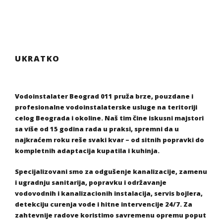
UKRATKO
Vodoinstalater Beograd 011 pruža brze, pouzdane i
profesionalne vodoinstalaterske usluge na teritoriji
celog Beograda i okoline. Naš tim čine iskusni majstori
sa više od 15 godina rada u praksi, spremni da u
najkraćem roku reše svaki kvar – od sitnih popravki do
kompletnih adaptacija kupatila i kuhinja.
Specijalizovani smo za odgušenje kanalizacije, zamenu
i ugradnju sanitarija, popravku i održavanje
vodovodnih i kanalizacionih instalacija, servis bojlera,
detekciju curenja vode i hitne intervencije 24/7. Za
zahtevnije radove koristimo savremenu opremu poput