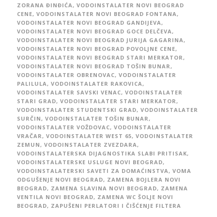
ZORANA ĐINĐIĆA
,
VODOINSTALATER NOVI BEOGRAD
CENE
,
VODOINSTALATER NOVI BEOGRAD FONTANA
,
VODOINSTALATER NOVI BEOGRAD GANDIJEVA
,
VODOINSTALATER NOVI BEOGRAD GOCE DELČEVA
,
VODOINSTALATER NOVI BEOGRAD JURIJA GAGARINA
,
VODOINSTALATER NOVI BEOGRAD POVOLJNE CENE
,
VODOINSTALATER NOVI BEOGRAD STARI MERKATOR
,
VODOINSTALATER NOVI BEOGRAD TOŠIN BUNAR
,
VODOINSTALATER OBRENOVAC
,
VODOINSTALATER
PALILULA
,
VODOINSTALATER RAKOVICA
,
VODOINSTALATER SAVSKI VENAC
,
VODOINSTALATER
STARI GRAD
,
VODOINSTALATER STARI MERKATOR
,
VODOINSTALATER STUDENTSKI GRAD
,
VODOINSTALATER
SURČIN
,
VODOINSTALATER TOŠIN BUNAR
,
VODOINSTALATER VOŽDOVAC
,
VODOINSTALATER
VRAČAR
,
VODOINSTALATER WEST 65
,
VODOINSTALATER
ZEMUN
,
VODOINSTALATER ZVEZDARA
,
VODOINSTALATERSKA DIJAGNOSTIKA SLABI PRITISAK
,
VODOINSTALATERSKE USLUGE NOVI BEOGRAD
,
VODOINSTALATERSKI SAVETI ZA DOMAĆINSTVA
,
VOMA
ODGUŠENJE NOVI BEOGRAD
,
ZAMENA BOJLERA NOVI
BEOGRAD
,
ZAMENA SLAVINA NOVI BEOGRAD
,
ZAMENA
VENTILA NOVI BEOGRAD
,
ZAMENA WC ŠOLJE NOVI
BEOGRAD
,
ZAPUŠENI PERLATORI I ČIŠĆENJE FILTERA