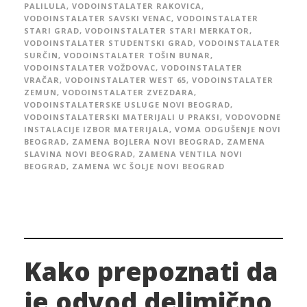
PALILULA
,
VODOINSTALATER RAKOVICA
,
VODOINSTALATER SAVSKI VENAC
,
VODOINSTALATER
STARI GRAD
,
VODOINSTALATER STARI MERKATOR
,
VODOINSTALATER STUDENTSKI GRAD
,
VODOINSTALATER
SURČIN
,
VODOINSTALATER TOŠIN BUNAR
,
VODOINSTALATER VOŽDOVAC
,
VODOINSTALATER
VRAČAR
,
VODOINSTALATER WEST 65
,
VODOINSTALATER
ZEMUN
,
VODOINSTALATER ZVEZDARA
,
VODOINSTALATERSKE USLUGE NOVI BEOGRAD
,
VODOINSTALATERSKI MATERIJALI U PRAKSI
,
VODOVODNE
INSTALACIJE IZBOR MATERIJALA
,
VOMA ODGUŠENJE NOVI
BEOGRAD
,
ZAMENA BOJLERA NOVI BEOGRAD
,
ZAMENA
SLAVINA NOVI BEOGRAD
,
ZAMENA VENTILA NOVI
BEOGRAD
,
ZAMENA WC ŠOLJE NOVI BEOGRAD
Kako prepoznati da
je odvod delimično