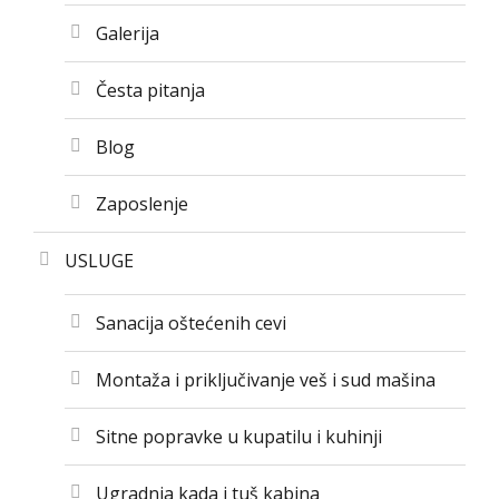
Galerija
Česta pitanja
Blog
Zaposlenje
USLUGE
Sanacija oštećenih cevi
Montaža i priključivanje veš i sud mašina
Sitne popravke u kupatilu i kuhinji
Ugradnja kada i tuš kabina