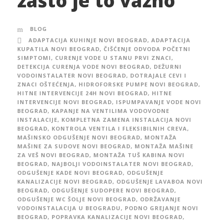
zašto je to važno
BLOG
ADAPTACIJA KUHINJE NOVI BEOGRAD
,
ADAPTACIJA
KUPATILA NOVI BEOGRAD
,
ČIŠĆENJE ODVODA POČETNI
SIMPTOMI
,
CURENJE VODE U STANU PRVI ZNACI
,
DETEKCIJA CURENJA VODE NOVI BEOGRAD
,
DEŽURNI
VODOINSTALATER NOVI BEOGRAD
,
DOTRAJALE CEVI I
ZNACI OŠTEĆENJA
,
HIDROFORSKE PUMPE NOVI BEOGRAD
,
HITNE INTERVENCIJE 24H NOVI BEOGRAD
,
HITNE
INTERVENCIJE NOVI BEOGRAD
,
ISPUMPAVANJE VODE NOVI
BEOGRAD
,
KAPANJE NA VENTILIMA VODOVODNE
INSTALACIJE
,
KOMPLETNA ZAMENA INSTALACIJA NOVI
BEOGRAD
,
KONTROLA VENTILA I FLEKSIBILNIH CREVA
,
MAŠINSKO ODGUŠENJE NOVI BEOGRAD
,
MONTAŽA
MAŠINE ZA SUDOVE NOVI BEOGRAD
,
MONTAŽA MAŠINE
ZA VEŠ NOVI BEOGRAD
,
MONTAŽA TUŠ KABINA NOVI
BEOGRAD
,
NAJBOLJI VODOINSTALATER NOVI BEOGRAD
,
ODGUŠENJE KADE NOVI BEOGRAD
,
ODGUŠENJE
KANALIZACIJE NOVI BEOGRAD
,
ODGUŠENJE LAVABOA NOVI
BEOGRAD
,
ODGUŠENJE SUDOPERE NOVI BEOGRAD
,
ODGUŠENJE WC ŠOLJE NOVI BEOGRAD
,
ODRŽAVANJE
VODOINSTALACIJA U BEOGRADU
,
PODNO GREJANJE NOVI
BEOGRAD
,
POPRAVKA KANALIZACIJE NOVI BEOGRAD
,