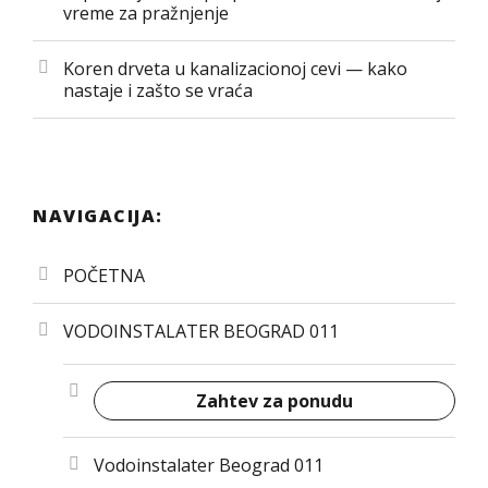
vreme za pražnjenje
Koren drveta u kanalizacionoj cevi — kako
nastaje i zašto se vraća
NAVIGACIJA:
POČETNA
VODOINSTALATER BEOGRAD 011
Zahtev za ponudu
Vodoinstalater Beograd 011