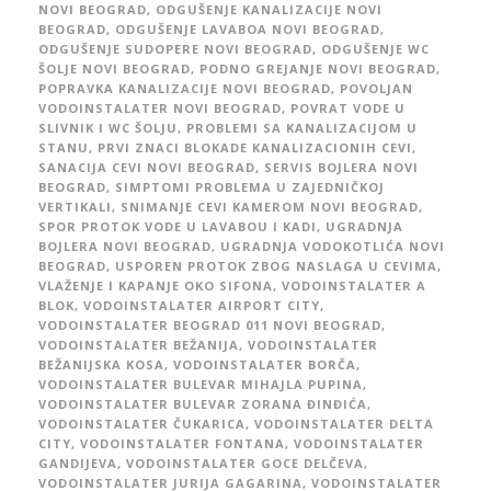
NOVI BEOGRAD
,
ODGUŠENJE KANALIZACIJE NOVI
BEOGRAD
,
ODGUŠENJE LAVABOA NOVI BEOGRAD
,
ODGUŠENJE SUDOPERE NOVI BEOGRAD
,
ODGUŠENJE WC
ŠOLJE NOVI BEOGRAD
,
PODNO GREJANJE NOVI BEOGRAD
,
POPRAVKA KANALIZACIJE NOVI BEOGRAD
,
POVOLJAN
VODOINSTALATER NOVI BEOGRAD
,
POVRAT VODE U
SLIVNIK I WC ŠOLJU
,
PROBLEMI SA KANALIZACIJOM U
STANU
,
PRVI ZNACI BLOKADE KANALIZACIONIH CEVI
,
SANACIJA CEVI NOVI BEOGRAD
,
SERVIS BOJLERA NOVI
BEOGRAD
,
SIMPTOMI PROBLEMA U ZAJEDNIČKOJ
VERTIKALI
,
SNIMANJE CEVI KAMEROM NOVI BEOGRAD
,
SPOR PROTOK VODE U LAVABOU I KADI
,
UGRADNJA
BOJLERA NOVI BEOGRAD
,
UGRADNJA VODOKOTLIĆA NOVI
BEOGRAD
,
USPOREN PROTOK ZBOG NASLAGA U CEVIMA
,
VLAŽENJE I KAPANJE OKO SIFONA
,
VODOINSTALATER A
BLOK
,
VODOINSTALATER AIRPORT CITY
,
VODOINSTALATER BEOGRAD 011 NOVI BEOGRAD
,
VODOINSTALATER BEŽANIJA
,
VODOINSTALATER
BEŽANIJSKA KOSA
,
VODOINSTALATER BORČA
,
VODOINSTALATER BULEVAR MIHAJLA PUPINA
,
VODOINSTALATER BULEVAR ZORANA ĐINĐIĆA
,
VODOINSTALATER ČUKARICA
,
VODOINSTALATER DELTA
CITY
,
VODOINSTALATER FONTANA
,
VODOINSTALATER
GANDIJEVA
,
VODOINSTALATER GOCE DELČEVA
,
VODOINSTALATER JURIJA GAGARINA
,
VODOINSTALATER