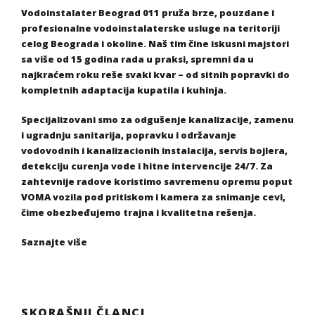
Vodoinstalater Beograd 011 pruža brze, pouzdane i
profesionalne vodoinstalaterske usluge na teritoriji
celog Beograda i okoline. Naš tim čine iskusni majstori
sa više od 15 godina rada u praksi, spremni da u
najkraćem roku reše svaki kvar – od sitnih popravki do
kompletnih adaptacija kupatila i kuhinja.
Specijalizovani smo za odgušenje kanalizacije, zamenu
i ugradnju sanitarija, popravku i održavanje
vodovodnih i kanalizacionih instalacija, servis bojlera,
detekciju curenja vode i hitne intervencije 24/7. Za
zahtevnije radove koristimo savremenu opremu poput
VOMA vozila pod pritiskom i kamera za snimanje cevi,
čime obezbeđujemo trajna i kvalitetna rešenja.
Saznajte više
SKORAŠNJI ČLANCI