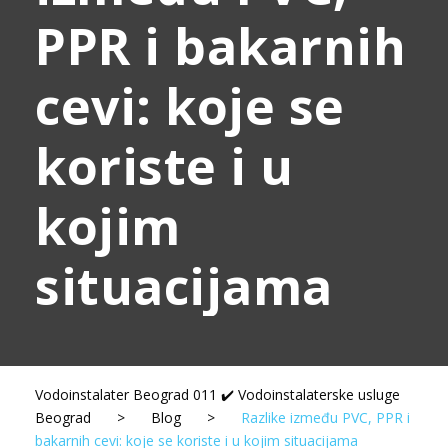
PPR i bakarnih
cevi: koje se
koriste i u
kojim
situacijama
Vodoinstalater Beograd 011 ✔️ Vodoinstalaterske usluge
Beograd
>
Blog
>
Razlike između PVC, PPR i
bakarnih cevi: koje se koriste i u kojim situacijama