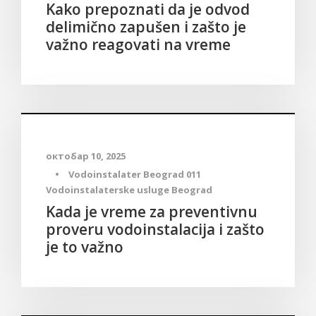
Kako prepoznati da je odvod
delimično zapušen i zašto je
važno reagovati na vreme
Blog
октобар 10, 2025
•
Vodoinstalater Beograd 011
Vodoinstalaterske usluge Beograd
Kada je vreme za preventivnu
proveru vodoinstalacija i zašto
je to važno
Blog
,
Vodoinstalater Kaluđerica – Vodoinstalater Beograd
011 ✔️