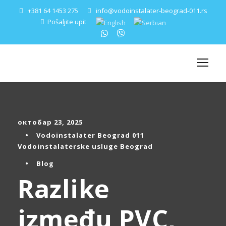
+381 64 1453 275
info@vodoinstalater-beograd-011.rs
Pošaljite upit
октобар 23, 2025
•
Vodoinstalater Beograd 011
Vodoinstalaterske usluge Beograd
•
Blog
Razlike
između PVC,