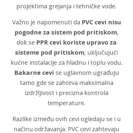
projektima grejanja i tehničke vode.
Važno je napomenuti da
PVC cevi nisu
pogodne za sistem pod pritiskom
,
dok se
PPR cevi koriste upravo za
sisteme pod pritiskom
, uključujući
kućne instalacije za hladnu i toplu vodu.
Bakarne cevi
se uglavnom ugrađuju
tamo gde se zahteva maksimalna
izdržljivost i precizna kontrola
temperature.
Razlike između ovih cevi ogledaju se i u
načinu održavanja. PVC cevi zahtevaju