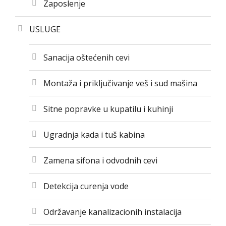
Zaposlenje
USLUGE
Sanacija oštećenih cevi
Montaža i priključivanje veš i sud mašina
Sitne popravke u kupatilu i kuhinji
Ugradnja kada i tuš kabina
Zamena sifona i odvodnih cevi
Detekcija curenja vode
Održavanje kanalizacionih instalacija