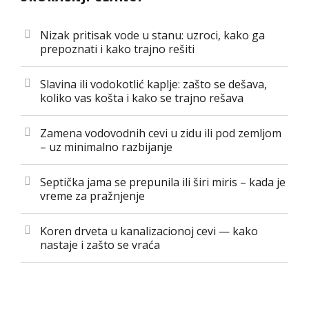
Nizak pritisak vode u stanu: uzroci, kako ga
prepoznati i kako trajno rešiti
Slavina ili vodokotlić kaplje: zašto se dešava,
koliko vas košta i kako se trajno rešava
Zamena vodovodnih cevi u zidu ili pod zemljom
– uz minimalno razbijanje
Septička jama se prepunila ili širi miris – kada je
vreme za pražnjenje
Koren drveta u kanalizacionoj cevi — kako
nastaje i zašto se vraća