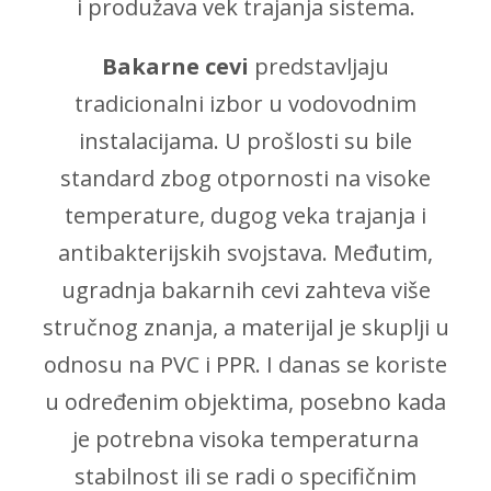
i produžava vek trajanja sistema.
Bakarne cevi
predstavljaju
tradicionalni izbor u vodovodnim
instalacijama. U prošlosti su bile
standard zbog otpornosti na visoke
temperature, dugog veka trajanja i
antibakterijskih svojstava. Međutim,
ugradnja bakarnih cevi zahteva više
stručnog znanja, a materijal je skuplji u
odnosu na PVC i PPR. I danas se koriste
u određenim objektima, posebno kada
je potrebna visoka temperaturna
stabilnost ili se radi o specifičnim