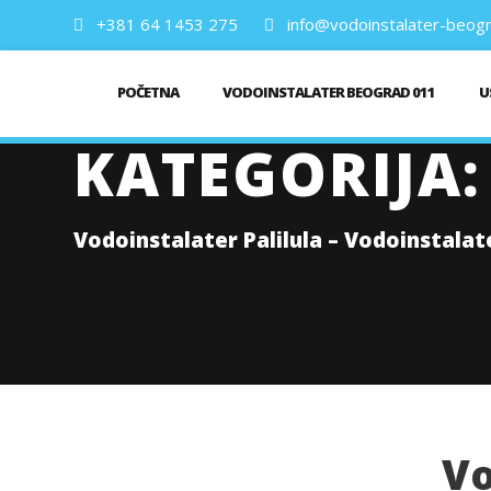
+381 64 1453 275
info@vodoinstalater-beogr
POČETNA
VODOINSTALATER BEOGRAD 011
U
KATEGORIJA:
Vodoinstalater Palilula – Vodoinstalat
Vo