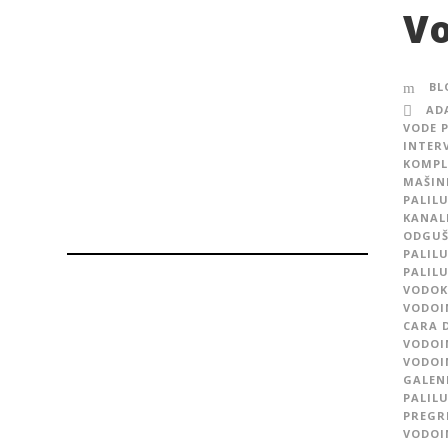
Vo
BL
AD
VODE 
INTERV
KOMPL
MAŠIN
PALIL
KANALI
ODGUŠ
PALIL
PALIL
VODOK
VODOI
CARA 
VODOI
VODOI
GALEN
PALIL
PREGR
VODOI