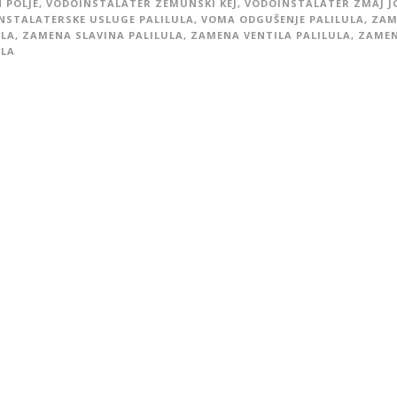
 POLJE
,
VODOINSTALATER ZEMUNSKI KEJ
,
VODOINSTALATER ZMAJ J
NSTALATERSKE USLUGE PALILULA
,
VOMA ODGUŠENJE PALILULA
,
ZAM
ULA
,
ZAMENA SLAVINA PALILULA
,
ZAMENA VENTILA PALILULA
,
ZAMEN
ULA