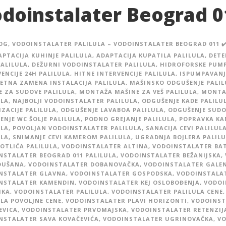
doinstalater Beograd 0
OG
,
VODOINSTALATER PALILULA – VODOINSTALATER BEOGRAD 011 ✔
APTACIJA KUHINJE PALILULA
,
ADAPTACIJA KUPATILA PALILULA
,
DETE
PALILULA
,
DEŽURNI VODOINSTALATER PALILULA
,
HIDROFORSKE PUMP
ENCIJE 24H PALILULA
,
HITNE INTERVENCIJE PALILULA
,
ISPUMPAVANJ
ETNA ZAMENA INSTALACIJA PALILULA
,
MAŠINSKO ODGUŠENJE PALIL
E ZA SUDOVE PALILULA
,
MONTAŽA MAŠINE ZA VEŠ PALILULA
,
MONTA
ULA
,
NAJBOLJI VODOINSTALATER PALILULA
,
ODGUŠENJE KADE PALILU
ZACIJE PALILULA
,
ODGUŠENJE LAVABOA PALILULA
,
ODGUŠENJE SUDO
ENJE WC ŠOLJE PALILULA
,
PODNO GREJANJE PALILULA
,
POPRAVKA KA
ULA
,
POVOLJAN VODOINSTALATER PALILULA
,
SANACIJA CEVI PALILUL
ULA
,
SNIMANJE CEVI KAMEROM PALILULA
,
UGRADNJA BOJLERA PALIL
OTLIĆA PALILULA
,
VODOINSTALATER ALTINA
,
VODOINSTALATER BAT
NSTALATER BEOGRAD 011 PALILULA
,
VODOINSTALATER BEŽANIJSKA
,
DUŠANA
,
VODOINSTALATER DOBANOVAČKA
,
VODOINSTALATER GALE
NSTALATER GLAVNA
,
VODOINSTALATER GOSPODSKA
,
VODOINSTALAT
NSTALATER KAMENDIN
,
VODOINSTALATER KEJ OSLOBOĐENJA
,
VODOI
IKA
,
VODOINSTALATER PALILULA
,
VODOINSTALATER PALILULA CENE
,
ULA POVOLJNE CENE
,
VODOINSTALATER PLAVI HORIZONTI
,
VODOINST
EVICA
,
VODOINSTALATER PRVOMAJSKA
,
VODOINSTALATER RETENZIJ
NSTALATER SAVA KOVAČEVIĆA
,
VODOINSTALATER UGRINOVAČKA
,
VO