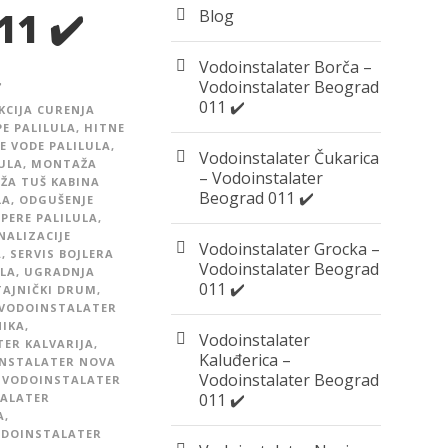
11 ✔️
Blog
Vodoinstalater Borča –
Vodoinstalater Beograd
️
011 ✔️
KCIJA CURENJA
E PALILULA
,
HITNE
E VODE PALILULA
,
Vodoinstalater Čukarica
ULA
,
MONTAŽA
– Vodoinstalater
ŽA TUŠ KABINA
Beograd 011 ✔️
LA
,
ODGUŠENJE
PERE PALILULA
,
NALIZACIJE
Vodoinstalater Grocka –
A
,
SERVIS BOJLERA
Vodoinstalater Beograd
ULA
,
UGRADNJA
011 ✔️
AJNIČKI DRUM
,
VODOINSTALATER
NIKA
,
Vodoinstalater
ER KALVARIJA
,
Kaluđerica –
NSTALATER NOVA
Vodoinstalater Beograd
VODOINSTALATER
011 ✔️
ALATER
A
,
DOINSTALATER