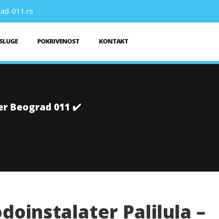
ad-011.rs
SLUGE
POKRIVENOST
KONTAKT
er Beograd 011 ✔️
doinstalater Palilula –